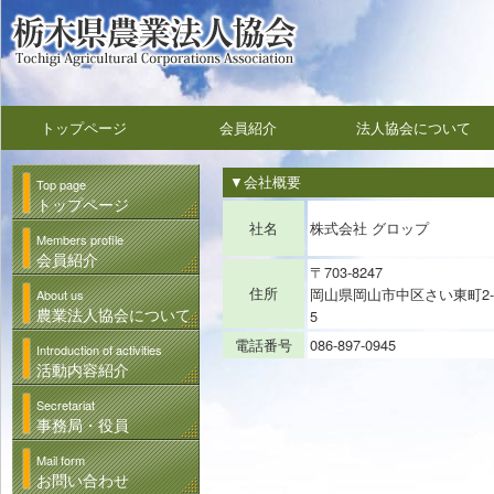
トップページ
会員紹介
法人協会について
▼会社概要
Top page
トップページ
社名
株式会社 グロップ
Members profile
会員紹介
〒703-8247
住所
岡山県岡山市中区さい東町2-2
About us
農業法人協会について
5
電話番号
086-897-0945
Introduction of activities
活動内容紹介
Secretariat
事務局・役員
Mail form
お問い合わせ