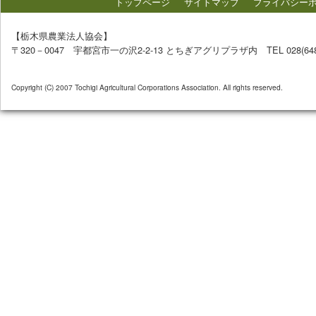
トップページ
サイトマップ
プライバシー
【栃木県農業法人協会】
〒320－0047 宇都宮市一の沢2-2-13 とちぎアグリプラザ内 TEL 028(648)72
Copyright (C) 2007 Tochigi Agricultural Corporations Association. All rights reserved.