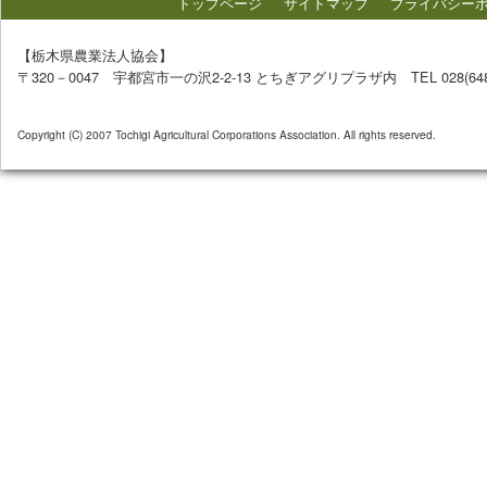
トップページ
サイトマップ
プライバシー
【栃木県農業法人協会】
〒320－0047 宇都宮市一の沢2-2-13 とちぎアグリプラザ内 TEL 028(648)72
Copyright (C) 2007 Tochigi Agricultural Corporations Association. All rights reserved.