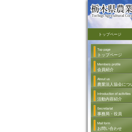
トップページ
Top page
トップページ
Members profile
会員紹介
About us
農業法人協会につ
Introduction of activities
活動内容紹介
Secretariat
事務局・役員
Mail form
お問い合わせ