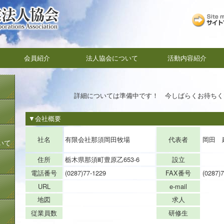
会員紹介
法人協会について
活動内容紹介
詳細については準備中です！ 今しばらくお待ちく
▼会社概要
代表者
社名
有限会社那須岡田牧場
岡田 
いて
住所
栃木県那須町豊原乙653-6
設立
電話番号
(0287)77-1229
FAX番号
(0287)
URL
e-mail
地図
求人
従業員数
研修生