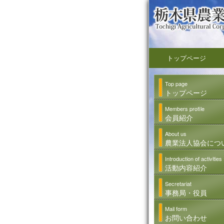
トップページ
Top page
トップページ
Members profile
会員紹介
About us
農業法人協会につ
Introduction of activities
活動内容紹介
Secretariat
事務局・役員
Mail form
お問い合わせ