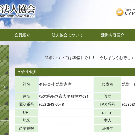
会員紹介
法人協会について
活動内容紹介
詳細については準備中です！ 今しばらくお待ちく
▼会社概要
代表者
社名
有限会社 舘野畜産
舘野 
いて
住所
栃木県栃木市大平町榎本691
設立
電話番号
(0282)43-6048
FAX番号
(0285)
URL
e-mail
地図
求人
従業員数
研修生