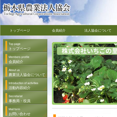
トップページ
会員紹介
法人協会について
Top page
トップページ
Members profile
会員紹介
About us
農業法人協会について
Introduction of activities
活動内容紹介
Secretariat
事務局・役員
Mail form
お問い合わせ