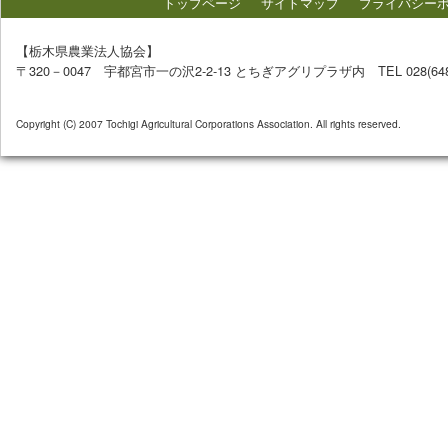
トップページ
サイトマップ
プライバシー
【栃木県農業法人協会】
〒320－0047 宇都宮市一の沢2-2-13 とちぎアグリプラザ内 TEL 028(648)72
Copyright (C) 2007 Tochigi Agricultural Corporations Association. All rights reserved.