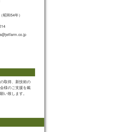
雄
月（昭和54年）
214
@jetfarm.co.jp
の取得、新技術の
会様のご支援を戴
願い致します。