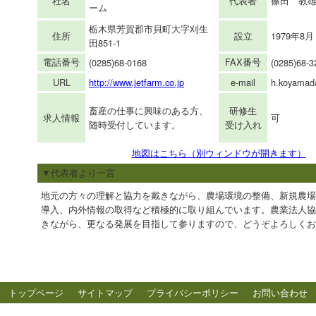
代表者
社名
篠田 教
ーム
栃木県芳賀郡市貝町大字刈生
住所
設立
1979年8
田851-1
電話番号
FAX番号
(0285)68-0168
(0285)68-3
URL
http://www.jetfarm.co.jp
e-mail
h.koyamada
畜産の仕事に興味のある方、
研修生
求人情報
可
随時受付しています。
受け入れ
地図はこちら（別ウィンドウが開きます）
▼代表者より一言
地元の方々の理解と協力を戴きながら、農場環境の整備、新規農場
導入、内外情報の取得など積極的に取り組んでいます。農業法人協
きながら、更なる発展を目指して参りますので、どうぞよろしくお
トップページ
サイトマップ
プライバシーポリシー
お問い合わせ