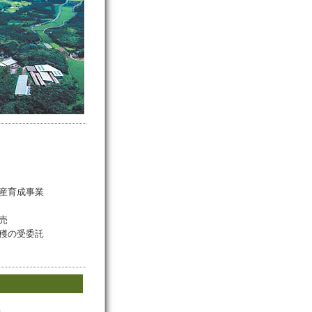
産育成事業
売
穫の受委託