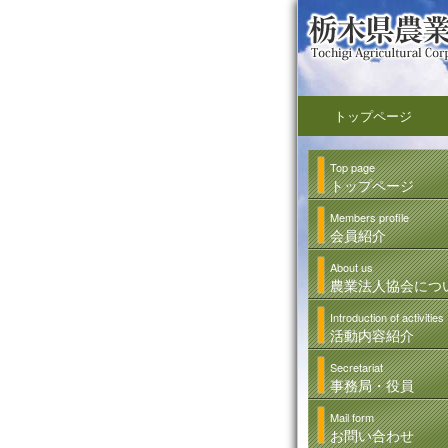
トップページ
Top page
トップページ
Members profile
会員紹介
About us
農業法人協会につ
Introduction of activities
活動内容紹介
Secretariat
事務局・役員
Mail form
お問い合わせ